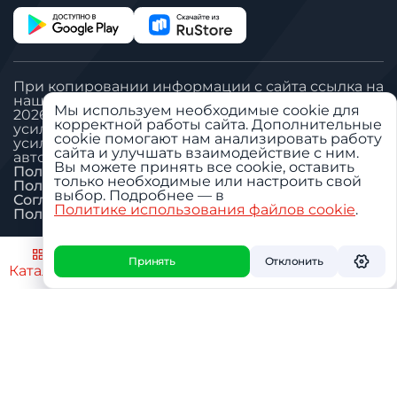
При копировании информации с сайта ссылка на
наш сайт обязательна
Мы используем необходимые cookie для
2026 © Все права защищены. ООО «Вегател»:
корректной работы сайта. Дополнительные
усилитель сигнала сотовой связи, антенна GSM,
cookie помогают нам анализировать работу
усилитель сигнала сотовой связи для дачи,
сайта и улучшать взаимодействие с ним.
автомобильный GSM репитер.
Вы можете принять все cookie, оставить
Политика «Обработка ПДн»
только необходимые или настроить свой
Пользовательское соглашение
выбор. Подробнее — в
Согласие на обработку ПДн
Политике использования файлов cookie
.
Политика использования cookie
Настроить
Принять
Отклонить
Каталог
Поиск
Избранное
Профиль
Корзин
О дилере
О бренде
Услуги
Приложение
Контакты