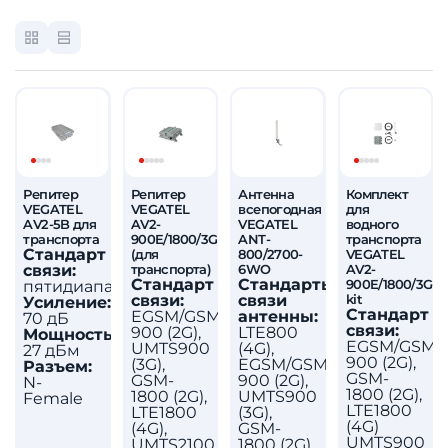
Репитер
Репитер
Антенна
Комплект
VEGATEL
VEGATEL
всепогодная
для
AV2-5B для
AV2-
VEGATEL
водного
транспорта
900E/1800/3G
ANT-
транспорта
Стандарт
(для
800/2700-
VEGATEL
связи:
транспорта)
6WO
AV2-
Стандарт
Стандарты
пятидиапазонный
900E/1800/3G-
связи:
связи
kit
Усиление:
Стандарт
EGSM/GSM-
антенны:
70 дБ
связи:
900 (2G),
LTE800
Мощность:
EGSM/GSM-
UMTS900
(4G),
27 дБм
900 (2G),
(3G),
EGSM/GSM-
Разъем:
GSM-
GSM-
900 (2G),
N-
1800 (2G),
1800 (2G),
UMTS900
Female
LTE1800
LTE1800
(3G),
(4G)
(4G),
GSM-
UMTS900
UMTS2100
1800 (2G),