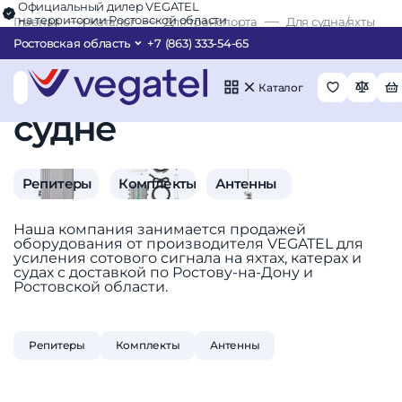
Официальный дилер VEGATEL
на территории Ростовской области
Главная
Каталог
Для транспорта
Для судна/яхты
Ростовская область
+7 (863) 333-54-65
Оборудование для
установки в яхте и
Каталог
судне
Репитеры
Комплекты
Антенны
Наша компания занимается продажей
оборудования от производителя VEGATEL для
усиления сотового сигнала на яхтах, катерах и
судах с доставкой по Ростову-на-Дону и
Ростовской области.
Репитеры
Комплекты
Антенны