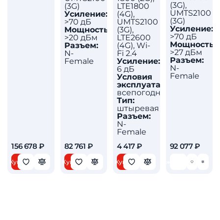
(3G),
(3G)
LTE1800
UMTS2100
Усиление:
(4G),
(3G)
>70 дБ
UMTS2100
Усиление:
Мощность:
(3G),
>70 дБ
>20 дБм
LTE2600
Мощность:
Разъем:
(4G), Wi-
>27 дБм
N-
Fi 2.4
Разъем:
Female
Усиление:
N-
6 дБ
Female
Условия
эксплуатации:
всепогодная
Тип:
штыревая
Разъем:
N-
Female
156 678 ₽
82 761 ₽
4 417 ₽
92 077 ₽
Купить
Купить
Купить
Ожидается