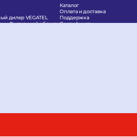
Каталог
VEGATEL 5D-FB Cu (ГОСТ, синий) 500м
Оплата и доставка
ый дилер VEGATEL
Поддержка
й VEGATEL 5D-FB Cu 
рии Ростовской области
Сертификаты
Статьи
Видео