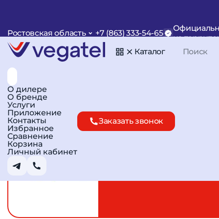
Главная
Каталог
Кабель
Кабель 5D-FB
Официальн
Ростовская область
+7 (863) 333-54-65
Кабель коаксиальны
на террито
Каталог
500м
О дилере
О бренде
Услуги
Арт. R11196
Сравнить
В избранное
Приложение
Контакты
Заказать звонок
Избранное
Сравнение
Корзина
Личный кабинет